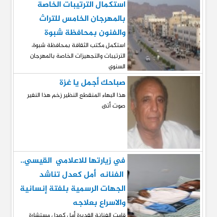
استكمال الترتيبات الخاصة
بالمهرجان الخامس للتراث
والفنون بمحافظة شبوة
استكمل مكتب الثقافة بمحافظة شبوة،
الترتيبات والتجهيزات الخاصة بالمهرجان
السنوي
صباحك أجمل يا غزة
هذا البهاء المنقطع النظير زخم هذا النفير
صوت أتى
في زيارتها للاعلامي القيسي..
الفنانه أمل كعدل تناشد
الجهات الرسمية بلفتة إنسانية
والاسراع بعلاجه
قامت الفنانة القديرة أمل كعدل مستشارة