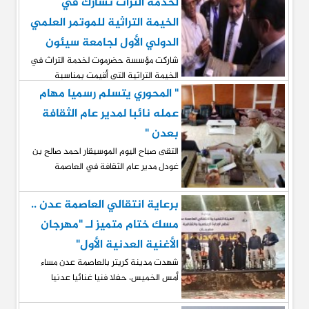
لخدمة التراث تشارك في
الخيمة التراثية للموتمر العلمي
الدولي الأول لجامعة سيئون
شاركت مؤسسة حضرموت لخدمة التراث في
الخيمة التراثية التي أقيمت بمناسبة
" المحوري يتسلم رسميا مهام
عمله نائبا لمدير عام الثقافة
بعدن "
التقى صباح اليوم الموسيقار احمد صالح بن
غودل مدير عام الثقافة في العاصمة
برعاية انتقالي العاصمة عدن ..
مسك ختام متميز لـ "مهرجان
الأغنية العدنية الأول"
شهدت مدينة كريتر بالعاصمة عدن مساء
أمس الخميس، حفلا فنيا غنائيا عدنيا