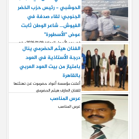
الحوشبي - رئيس حزب الخضر
الجنوبي: لقاء صدفة في
الفيوش... شاعر الوطن ثابت
عوض "الأسطورة"
في يوم الأربعاء الموافق٢٠٢٥/١١/١٩م في
الفنان هيثم الحضرمي ينال
تمام الساعة الواحدة ظهراً في مدينة
الفيوش
درجة الأستاذية في العود
بامتياز من بيت العود العربي
بالقاهرة
أعلنت مؤسسة أعواد حضرموت عن تهنئتها
للفنان العازف هيثم الحضرمي
عرس المناصب
عرس المناصب