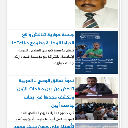
جلسة حوارية تناقش واقع
الدراما المحلية وطموح صناعتها
تنظم مؤسسة كيو سن للسلام والتنمية
الإعلامية، بالشراكة مع مؤسسة فيجن ارث،
جلسة حوارية
ندوةٌ تُعانق الوعي… العربية
تنهض من بين صفحات الزمن
وتكشف مجدها في رحاب
جامعة أبين
كان حضور فعاليات اليوم العالمي للغة
العربية، التي أقامتها جامعة أبين ممثّلة بـ
كلية
الأستاذ علي حسن سيف محمد