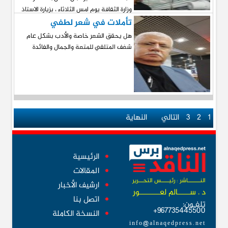
وزارة الثقافة يوم امس الثلاثاء ، بزيارة الاستاذ
نزار القيسي
تأملات في شعر لطفي
هل يحقق الشعر خاصة والأدب بشكل عام
شغف المتلقي للمتعة والجمال والفائدة
1
2
3
التالي
النهاية
الرئيسية
المقالات
النــــــــاشر : رئيـــــس التحـــرير
ارشيف الأخبار
د . ســــــالم لعــــــــــور
اتصل بنا
تلفـون:
967735445500+
النسخة الكاملة
info@alnaqedpress.net