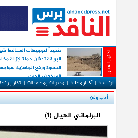
تنفيذاً لتوجيهات المحافظ شيخ
اختيار المحرر
البريقة تدشن حملة لإزالة مخ
الحسوة ورفع الجاهزية لمواجه
المنخفض الجوي
الرئيسية
|
أخبار محلية
|
مديريات ومحافظات
|
تقارير وتح
أدب وفن
البرلماني الهيال (1)