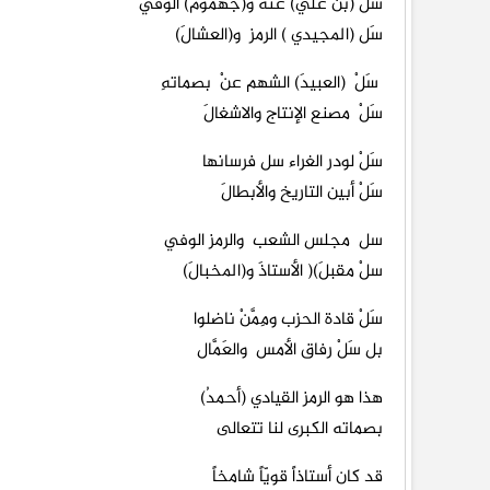
سَلْ (بن علي) عنه و(جهموم) الوفي
سَل (المجيدي ) الرمز و(العشالَ)
سَلْ (العبيدَ) الشهم عنْ بصماتهِ
سَلْ مصنع الإنتاج والاشغالَ
سَلْ لودر الغراء سل فرسانها
سَلْ أبين التاريخ والأبطالَ
سل مجلس الشعب والرمز الوفي
سلْ مقبلَ)( الأستاذَ و(المخبالَ)
سَلْ قادة الحزب ومِمَّنْ ناضلوا
بل سَلْ رفاق الأمس والعَمَّال
هذا هو الرمز القيادي (أحمدُ)
بصماته الكبرى لنا تتعالى
قد كان أستاذاً قويّاً شامخاً