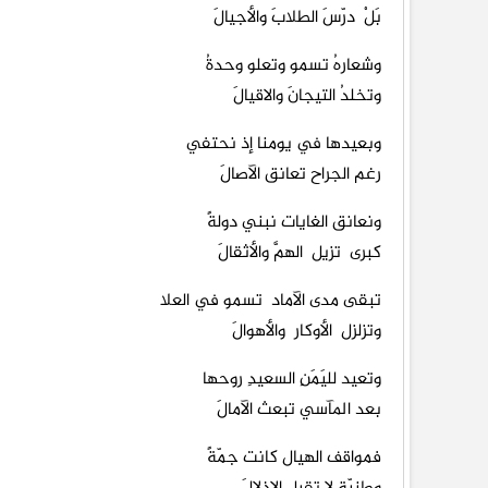
بَلْ درّسَ الطلابَ والأجيالَ
وشعارهُ تسمو وتعلو وحدةُ
وتخلدُ التيجانَ والاقيالَ
وبعيدها في يومنا إذ نحتفي
رغم الجراح تعانق الآصالَ
ونعانق الغايات نبني دولةً
كبرى تزيل الهمَّ والأثقالَ
تبقى مدى الآماد تسمو في العلا
وتزلزل الأوكار والأهوالَ
وتعيد لليَمَنِ السعيدِ روحها
بعد المآسي تبعث الآمالَ
فمواقف الهيال كانت جمّةً