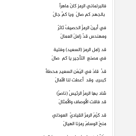
فالبرلماني الرمز كانَ ماهراً
بالجهدِ كم صالَ ويا كمْ جالَ
في أبينَ الرمزُ الحصيفُ ثائرٌ
ومهندس قدْ زاملَ العمالَ
قد زامل الرمز (السعيد) وفتية
في مصنع التأجير يا كم صالَ
قدْ قادَ في اليَمَنِ السعيدِ محطةً
كبىرى وقد أعطت لنا الآمالَ
شاد بهِا الرمزُ الرئيسُ (ناصرٌ)
قد فاقت الأوصاف والأمثالَ
قد كرّمَ الرمزَ القياديّ العوذلي
منحَ الوسامَ رمزنا الهيالَ