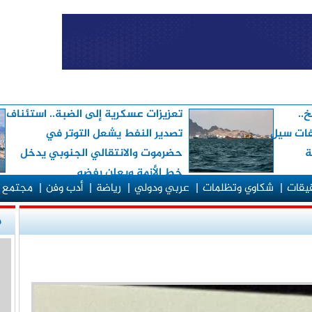
..
تعزيزات عسكرية إلى الضبة.. استئناف
لفات سيل
تصدير النفط يشعل التوتر في
ة
حضرموت والانتقالي الجنوبي يدخل
خط الأزمة ويعلن رفضه
قيقات
|
شكاوي وتظلمات
|
عربي ودولي
|
رياضة
|
أدب وفن
|
مجتمع 
م