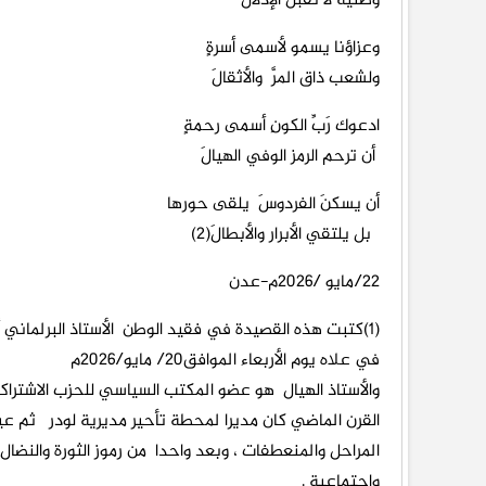
وطنيّة لا تقبل الإذلالَ
وعزاؤنا يسمو لأسمى أسرةٍ
ولشعب ذاق المرَّ والأثقالَ
ادعوك رَبِّ الكونِ أسمى رحمةٍ
أن ترحم الرمز الوفي الهيالَ
أن يسكنَ الفردوسَ يلقى حورها
بل يلتقي الأبرار والأبطالَ(2)
22/مايو /2026م-عدن
(1)كتبت هذه القصيدة في فقيد الوطن الأستاذ البرلماني
في علاه يوم الأربعاء الموافق20/ مايو/2026م
والأستاذ الهيال هو عضو المكتب السياسي للحزب الاشتر
القرن الماضي كان مديرا لمحطة تأحير مديرية لودر ثم عي
المراحل والمنعطفات ، وبعد واحدا من رموز الثورة والن
واجتماعية .