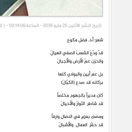
تاريخ النشر: الاثنين 25 مايو 2026 - الساعة:00:14:06 - ( الناقد برس ) خاص
شعر؛ أ.د. فضل مكوع
قدْ ودّعَ الشعبَ الصفي الهيالَ
والحزن عمّ الأرض والأجبالَ
بل عم أبين والبوادي كلها
بركانه قد صدع (الكيّالَ)
كان مديراً بالجهودِ مخلصاً
قد شاطر الثوارَ والأحيالَ
ومضى بعزمٍ في النضال وارفاً
قد حفّز العمال والأشبالَ