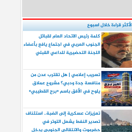
لأكثر قراءة خلال اسبوع
كلمة رئيس الاتحاد العام لقبائل
الجنوب العربي في اجتماع يافع بأعضاء
اللجنة التحضيرية للداعي القبلي
تسريب إعلامي | هل تقترب عدن من
منافسة جدة ودبي؟ مشروع عملاق
يلوح في الأفق باسم «برج القطيبي»
تعزيزات عسكرية إلى الضبة.. استئناف
تصدير النفط يشعل التوتر في
حضرموت والانتقالي الجنوبي يدخل