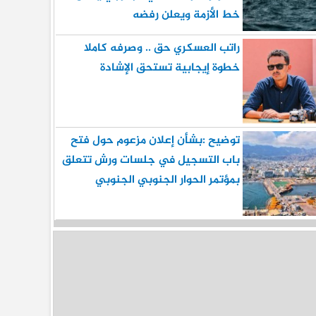
خط الأزمة ويعلن رفضه
راتب العسكري حق .. وصرفه كاملا
خطوة إيجابية تستحق الإشادة
توضيح :بشأن إعلان مزعوم حول فتح
باب التسجيل في جلسات ورش تتعلق
بمؤتمر الحوار الجنوبي الجنوبي