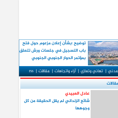
توضيح :بشأن إعلان مزعوم حول فتح
باب التسجيل في جلسات ورش تتعلق
بمؤتمر الحوار الجنوبي الجنوبي
مدني
|
تهاني وتعازي
|
آراء واتجاهات
|
مقالات
|
rss
قالات
عادل العبيدي
شائع الزنداني لم يقل الحقيقة من كل
وجوهها