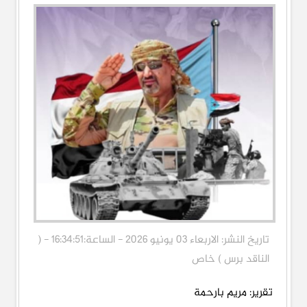
تاريخ النشر: الاربعاء 03 يونيو 2026 - الساعة:16:34:51 - (
الناقد برس ) خاص
تقرير: مريم بارحمة