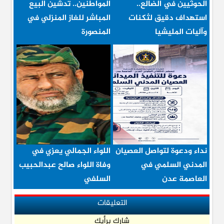
الحوثيين في الضالع..
المواطنين.. تدشين البيع
استهداف دقيق لثكنات
المباشر للغاز المنزلي في
وآليات المليشيا
المنصورة
نداء ودعوة لتواصل العصيان
اللواء الجمالي يعزي في
المدني السلمي في
وفاة اللواء صالح عبدالحبيب
العاصمة عدن
السلفي
التعليقات
شارك برأيك