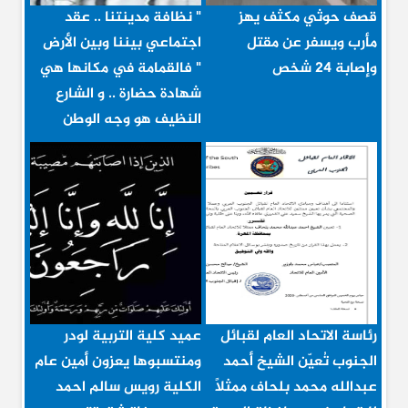
قصف حوثي مكثف يهز
" نظافة مدينتنا .. عقد
مأرب ويسفر عن مقتل
اجتماعي بيننا وبين الأرض
وإصابة 24 شخص
" فالقمامة في مكانها هي
شهادة حضارة .. و الشارع
النظيف هو وجه الوطن
رئاسة الاتحاد العام لقبائل
عميد كلية التربية لودر
الجنوب تُعيّن الشيخ أحمد
ومنتسبوها يعزون أمين عام
عبدالله محمد بلحاف ممثلاً
الكلية رويس سالم احمد