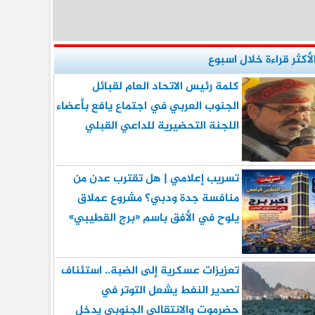
لأكثر قراءة خلال اسبوع
كلمة رئيس الاتحاد العام لقبائل
الجنوب العربي في اجتماع يافع بأعضاء
اللجنة التحضيرية للداعي القبلي
تسريب إعلامي | هل تقترب عدن من
منافسة جدة ودبي؟ مشروع عملاق
يلوح في الأفق باسم «برج القطيبي»
تعزيزات عسكرية إلى الضبة.. استئناف
تصدير النفط يشعل التوتر في
حضرموت والانتقالي الجنوبي يدخل