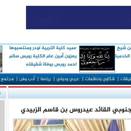
من شيخ
عميد كلية التربية لودر ومنتسبوها
 الخدمية
يعزون أمين عام الكلية رويس سالم
احمد رويس بوفاة شقيقته
قيقات
|
شكاوي وتظلمات
|
عربي ودولي
|
رياضة
|
أدب وفن
|
مجتمع 
م
جنوبي القائد عيدروس بن قاسم الزبيدي