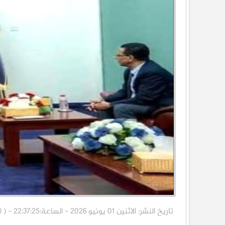
تاريخ النشر: الاثنين 01 يونيو 2026 - الساعة:22:37:25 - ( الناقد برس ) خاص