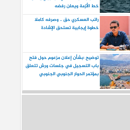
خط الأزمة ويعلن رفضه
راتب العسكري حق .. وصرفه كاملا
خطوة إيجابية تستحق الإشادة
توضيح :بشأن إعلان مزعوم حول فتح
باب التسجيل في جلسات ورش تتعلق
بمؤتمر الحوار الجنوبي الجنوبي