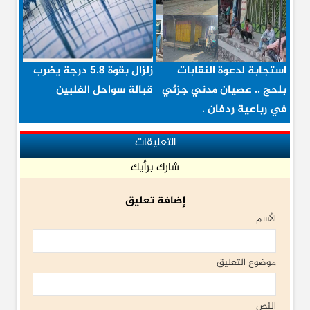
استجابة لدعوة النقابات
زلزال بقوة 5.8 درجة يضرب
بلحج .. عصيان مدني جزئي
قبالة سواحل الفلبين
في رباعية ردفان .
التعليقات
شارك برأيك
إضافة تعليق
الأسم
موضوع التعليق
النص