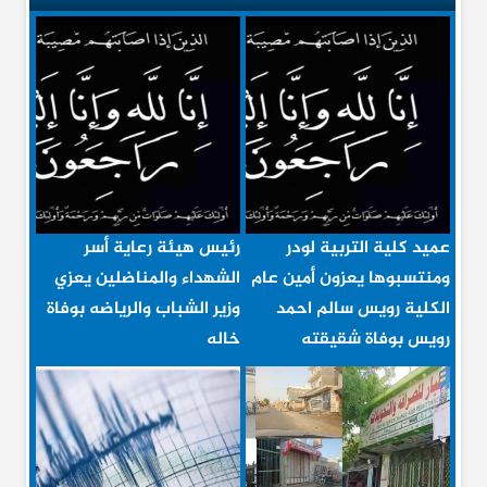
عميد كلية التربية لودر
رئيس هيئة رعاية أسر
ومنتسبوها يعزون أمين عام
الشهداء والمناضلين يعزي
الكلية رويس سالم احمد
وزير الشباب والرياضه بوفاة
رويس بوفاة شقيقته
خاله