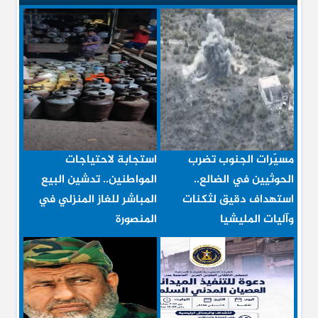
مسيّرات الجنوب تضرب
استجابة لاحتياجات
الحوثيين في الضالع..
المواطنين.. تدشين البيع
استهداف دقيق لثكنات
المباشر للغاز المنزلي في
وآليات المليشيا
المنصورة