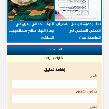
نداء ودعوة لتواصل العصيان
اللواء الجمالي يعزي في
المدني السلمي في
وفاة اللواء صالح عبدالحبيب
العاصمة عدن
السلفي
التعليقات
شارك برأيك
إضافة تعليق
الأسم
موضوع التعليق
النص