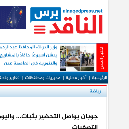
وزير الدولة، المحافظ عبدالرح
اختيار المحرر
يدشن أسبوعًا حافلاً بالمشاريع
والتنموية في العاصمة عدن
الرئيسية
|
أخبار محلية
|
مديريات ومحافظات
|
تقارير وتح
رياضة
جوبان يواصل التحضير بثبات... واليوم 
التصفيات