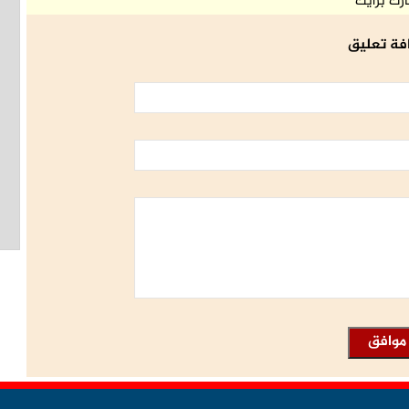
رك برأيك
فة تعليق