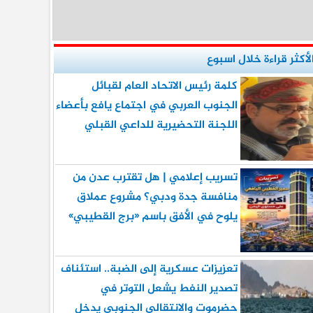
لأكثر قراءة خلال اسبوع
كلمة رئيس الاتحاد العام لقبائل
الجنوب العربي في اجتماع يافع بأعضاء
اللجنة التحضيرية للداعي القبلي
تسريب إعلامي | هل تقترب عدن من
منافسة جدة ودبي؟ مشروع عملاق
يلوح في الأفق باسم «برج القطيبي»
تعزيزات عسكرية إلى الضبة.. استئناف
تصدير النفط يشعل التوتر في
حضرموت والانتقالي الجنوبي يدخل