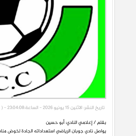
تاريخ النشر: الاثنين 15 يونيو 2026 - الساعة:23:04:08 - ( الناقد برس ) خاص
بقلم / إعلامي النادي: أبو حسين
يواصل نادي جوبان الرياضي استعداداته الجادة لخوض مناف