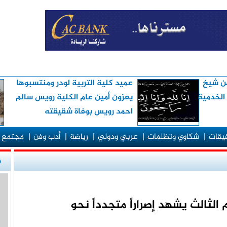
من شيخ
عميد كلية التربية لودر ومنتسبوها
 الخدمية
يعزون أمين عام الكلية رويس سالم
احمد رويس بوفاة شقيقته
قيقات
|
شكاوي وتظلمات
|
عربي ودولي
|
رياضة
|
أدب وفن
|
مجتمع 
م
الثالث يشهد إصراراً متجدداً نحو