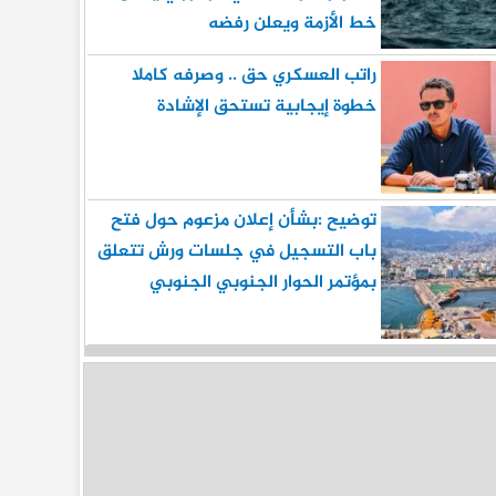
خط الأزمة ويعلن رفضه
راتب العسكري حق .. وصرفه كاملا
خطوة إيجابية تستحق الإشادة
توضيح :بشأن إعلان مزعوم حول فتح
باب التسجيل في جلسات ورش تتعلق
بمؤتمر الحوار الجنوبي الجنوبي