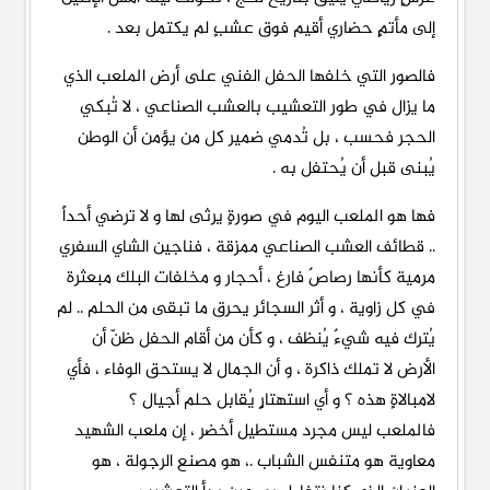
إلى مأتمٍ حضاري أقيم فوق عشبٍ لم يكتمل بعد .
فالصور التي خلفها الحفل الفني على أرض الملعب الذي
ما يزال في طور التعشيب بالعشب الصناعي ، لا تُبكي
الحجر فحسب ، بل تُدمي ضمير كل من يؤمن أن الوطن
يُبنى قبل أن يُحتفل به .
فها هو الملعب اليوم في صورةٍ يرثى لها و لا ترضي أحداً
.. قطائف العشب الصناعي ممزقة ، فناجين الشاي السفري
مرمية كأنها رصاصٌ فارغ ، أحجار و مخلفات البلك مبعثرة
في كل زاوية ، و أثر السجائر يحرق ما تبقى من الحلم .. لم
يُترك فيه شيءٌ يُنظف ، و كأن من أقام الحفل ظنّ أن
الأرض لا تملك ذاكرة ، و أن الجمال لا يستحق الوفاء ، فأي
لامبالاةٍ هذه ؟ و أي استهتارٍ يُقابل حلم أجيال ؟
فالملعب ليس مجرد مستطيل أخضر ، إن ملعب الشهيد
معاوية هو متنفس الشباب .، هو مصنع الرجولة ، هو