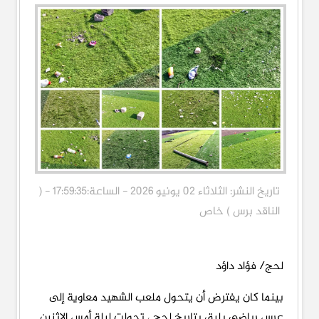
تاريخ النشر: الثلاثاء 02 يونيو 2026 - الساعة:17:59:35 - (
الناقد برس ) خاص
لحج/ فؤاد داؤد
بينما كان يفترض أن يتحول ملعب الشهيد معاوية إلى
عرسٍ رياضي يليق بتاريخ لحج ، تحولت ليلة أمس الإثنين