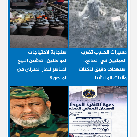
مسيّرات الجنوب تضرب
استجابة لاحتياجات
الحوثيين في الضالع..
المواطنين.. تدشين البيع
استهداف دقيق لثكنات
المباشر للغاز المنزلي في
وآليات المليشيا
المنصورة