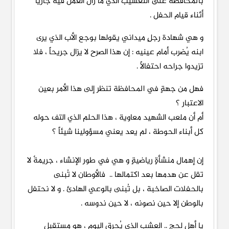
بالمحافظة على التعشيب الذي ما زال العمل فيه جارياً
أثناء قيام الحفل .
و هي شهادة رجلٍ ميداني يقولها بوجع الأب الذي يرى
ابنه يُضرب أمام عينيه : إن هذا الصرح لا يزال جريحاً ، فلا
تزيدوا جراحه احتفالاً .
فهل من جهةٍ في المحافظة تنظر إلى هذا الأمر بعين
الاعتبار ؟
أم أن ملعب الشهيد معاوية ، هذا الحلم الذي التف حوله
كل أبناء الحوطة ، لم يعد يعني مسؤولينا شيئاً ؟
إن إهمال منشأةٍ رياضيةٍ و هي في طور الإنشاء ، جريمةٌ لا
تقل عن هدمها بعد اكتمالها .. فالأوطان لا تُبنى
بالحفلات الصاخبة ، بل تُبنى بالوعي الهادئ . و لا نحتفل
بالوطن إلا حين نصونه ، لا حين ندوسه .
يا أهل لحج .. العشب الذي يُحرق اليوم ، هو مستقبل