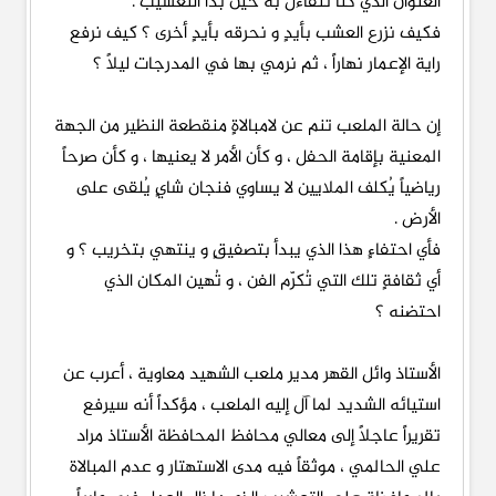
العنوان الذي كنا نتفاءل به حين بدأ التعشيب .
فكيف نزرع العشب بأيدٍ و نحرقه بأيدٍ أخرى ؟ كيف نرفع
راية الإعمار نهاراً ، ثم نرمي بها في المدرجات ليلاً ؟
إن حالة الملعب تنم عن لامبالاةٍ منقطعة النظير من الجهة
المعنية بإقامة الحفل ، و كأن الأمر لا يعنيها ، و كأن صرحاً
رياضياً يُكلف الملايين لا يساوي فنجان شايٍ يُلقى على
الأرض .
فأي احتفاءٍ هذا الذي يبدأ بتصفيقٍ و ينتهي بتخريب ؟ و
أي ثقافةٍ تلك التي تُكرّم الفن ، و تُهين المكان الذي
احتضنه ؟
الأستاذ وائل القهر مدير ملعب الشهيد معاوية ، أعرب عن
استيائه الشديد لما آل إليه الملعب ، مؤكداً أنه سيرفع
تقريراً عاجلاً إلى معالي محافظ المحافظة الأستاذ مراد
علي الحالمي ، موثقاً فيه مدى الاستهتار و عدم المبالاة