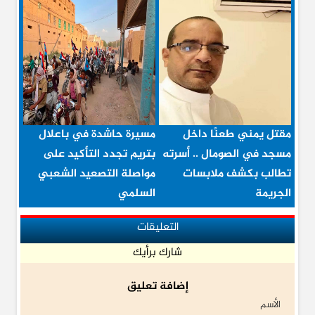
مقتل يمني طعنًا داخل
مسيرة حاشدة في باعلال
مسجد في الصومال .. أسرته
بتريم تجدد التأكيد على
تطالب بكشف ملابسات
مواصلة التصعيد الشعبي
الجريمة
السلمي
التعليقات
شارك برأيك
إضافة تعليق
الأسم