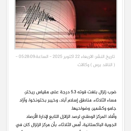
تاريخ النشر: الاربعاء 22 اكتوبر 2025 - الساعة:05:28:09 -
( الناقد برس ) وكالات
ضرب زلزال بلغت قوته 5.3 درجة على مقياس ريختر،
مساء الثلاثاء، مناطق إسلام آباد، وخيبر بختونخوا، وآزاد
جامو وكشمير، وضواحيها.
وأفاد المركز الوطني لرصد الزلازل التابع لإدارة الأرصاد
الجوية الباكستانية، أمس الثلاثاء، بأن مركز الزلزال كان في