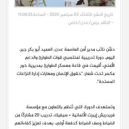
تاريخ النشر: الثلاثاء 02 سبتمبر 2025 - الساعة:15:06:33
- الناقد برس/عدن/خاص
دشّن نائب مدير أمن العاصمة عدن، العميد أبو بكر جبر،
اليوم، دورة تدريبية لمنتسبي قوات الطوارئ والدعم
الأمني، أقيمت في قاعة معسكر الطوارئ بمديرية خور
مكسر تحت شعار: "حقوق الإنسان ومهارات إدارة النزاعات
المسلحة".
وتستهدف الدورة، التي تُنظم بالتعاون مع مؤسسة
فريدريش إيبرت الألمانية – سيفيك، تدريب 20 مشاركًا من
الضباط وصف الضباط كدفعة أولى، بهدف تعزيز كفاءاتهم