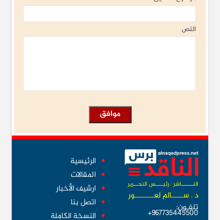
النص
الرئيسية
المقالات
النــــــــاشر : رئيـــــس التحـــرير
ارشيف الأخبار
د . ســــــالم لعــــــــــور
اتصل بنا
تلفـون:
967735445500+
النسخة الكاملة