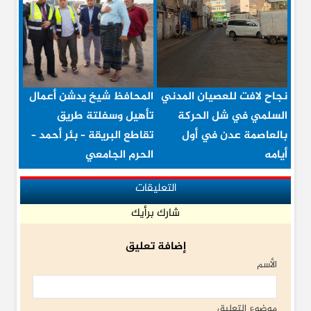
نجاح لافت للعصيان المدني
المحافظ شيخ يدشن أعمال
السلمي في شل الحركة
تأهيل وسفلتة طريق
بالعاصمة عدن في أول
تقاطع البريقة – بئر أحمد –
أيامه
الحرم الجامعي
التعليقات
شارك برأيك
إضافة تعليق
الأسم
موضوع التعليق