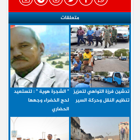
متعلقات
تدشين فرزة التواهي لتعزيز
" الشجرة هوية " : لتستعيد
تنظيم النقل وحركة السير
لحج الخضراء وجهها
الحضاري