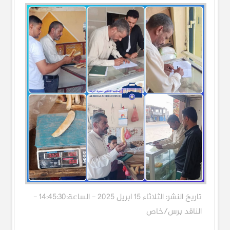
تاريخ النشر: الثلاثاء 15 ابريل 2025 - الساعة:14:45:30 -
الناقد برس/خاص