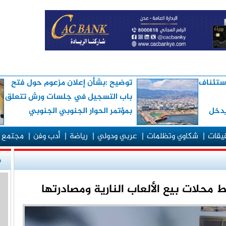
استئناف
توضيح :بشأن إعلان مزعوم حول فتح
باب التسجيل في جلسات ورش تتعلق
يدخل
بمؤتمر الحوار الجنوبي الجنوبي
قيقات
|
شكاوي وتظلمات
|
عربي ودولي
|
رياضة
|
أدب وفن
|
مجتمع 
م
محلات بيع الألعاب النارية ومصادرتها