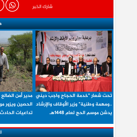
شارك الخبر
م
تحت شعار "خدمة الحجاج واجبٌ ديني
مدير أمن الضالع 
..ومهمة وطنية" وزير الأوقاف والإرشاد
الحصين ويزور موق
يدشن موسم الحج لعام 1448هـ
تداعيات الحادث
ا