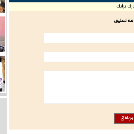
رك برأيك
فة تعليق