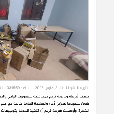
تاريخ النشر: الثلاثاء 18 مارس 2025 - الساعة:03:15:59 - الناقد برس/خاص
نفذت شرطة مديرية تريم بمحافظة حضرموت الوادي والصحر
ضمن جهودها لتعزيز الأمن والسلامة العامة خاصة مع حلول 
الخطرة. وأوضحت شرطة تريم أن تنفيذ الحملة بتوجيهات من