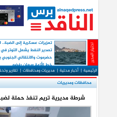
تعزيزات عسكرية إلى الضبة.. 
اختيار المحرر
تصدير النفط يشعل التوتر في
حضرموت والانتقالي الجنوبي 
خط الأزمة ويعلن رفضه
الرئيسية
|
أخبار محلية
|
مديريات ومحافظات
|
تقارير وتح
محافظات ومديريات
شرطة مديرية تريم تنفذ حملة لضبط 