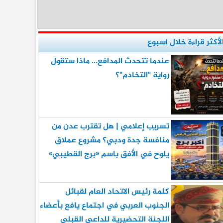
لأكثر قراءة خلال اسبوع
عندما تتحدث المدافع... ماذا ستقول
رواية "التخادم"؟
تسريب إعلامي | هل تقترب عدن من
منافسة جدة ودبي؟ مشروع عملاق
يلوح في الأفق باسم «برج القطيبي»
كلمة رئيس الاتحاد العام لقبائل
الجنوب العربي في اجتماع يافع بأعضاء
اللجنة التحضيرية للداعي القبلي