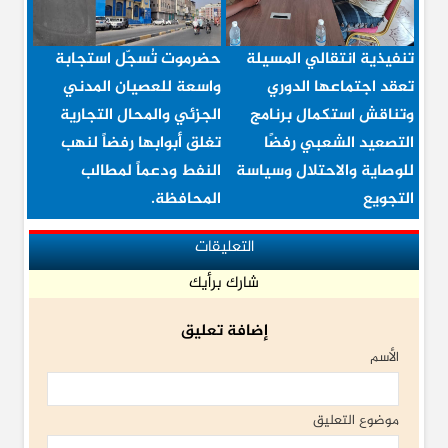
تنفيذية انتقالي المسيلة
حضرموت تُسجّل استجابة
تعقد اجتماعها الدوري
واسعة للعصيان المدني
وتناقش استكمال برنامج
الجزئي والمحال التجارية
التصعيد الشعبي رفضًا
تغلق أبوابها رفضاً لنهب
للوصاية والاحتلال وسياسة
النفط ودعماً لمطالب
التجويع
المحافظة.
التعليقات
شارك برأيك
إضافة تعليق
الأسم
موضوع التعليق