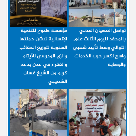
تواصل العصيان المدني
مؤسسة طموح للتنمية
بالمحفد لليوم الثالث على
الإنسانية تدشن حملتها
التوالي وسط تأييد شعبي
السنوية لتوزيع الحقائب
واسع لكسر حرب الخدمات
والزي المدرسي للأيتام
والوصاية
والفقراء في عدن بدعم
كريم من الشيخ غسان
الشعيبي