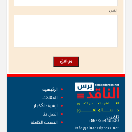
النص
الرئيسية
المقالات
النــــــــاشر : رئيـــــس التحـــرير
ارشيف الأخبار
د . ســــــالم لعــــــــــور
اتصل بنا
تلفـون:
967735445500+
النسخة الكاملة
info@alnaqedpress.net