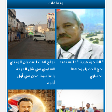
متعلقات
" الشجرة هوية " : لتستعيد
نجاح لافت للعصيان المدني
لحج الخضراء وجهها
السلمي في شل الحركة
الحضاري
بالعاصمة عدن في أول
أيامه