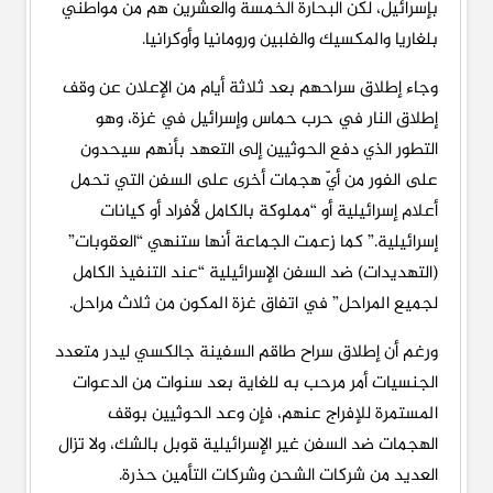
بإسرائيل، لكن البحارة الخمسة والعشرين هم من مواطني
بلغاريا والمكسيك والفلبين ورومانيا وأوكرانيا.
وجاء إطلاق سراحهم بعد ثلاثة أيام من الإعلان عن وقف
إطلاق النار في حرب حماس وإسرائيل في غزة، وهو
التطور الذي دفع الحوثيين إلى التعهد بأنهم سيحدون
على الفور من أيّ هجمات أخرى على السفن التي تحمل
أعلام إسرائيلية أو “مملوكة بالكامل لأفراد أو كيانات
إسرائيلية.” كما زعمت الجماعة أنها ستنهي “العقوبات”
(التهديدات) ضد السفن الإسرائيلية “عند التنفيذ الكامل
لجميع المراحل” في اتفاق غزة المكون من ثلاث مراحل.
ورغم أن إطلاق سراح طاقم السفينة جالكسي ليدر متعدد
الجنسيات أمر مرحب به للغاية بعد سنوات من الدعوات
المستمرة للإفراج عنهم، فإن وعد الحوثيين بوقف
الهجمات ضد السفن غير الإسرائيلية قوبل بالشك، ولا تزال
العديد من شركات الشحن وشركات التأمين حذرة.