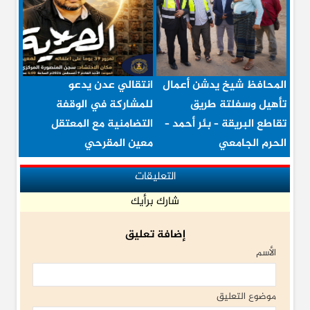
المحافظ شيخ يدشن أعمال
انتقالي عدن يدعو
تأهيل وسفلتة طريق
للمشاركة في الوقفة
تقاطع البريقة – بئر أحمد –
التضامنية مع المعتقل
الحرم الجامعي
معين المقرحي
التعليقات
شارك برأيك
إضافة تعليق
الأسم
موضوع التعليق