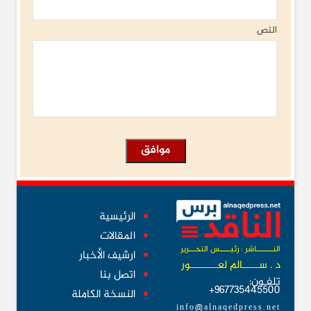
النص
الرئيسية
المقالات
النــــــــاشر : رئيـــــس التحـــرير
ارشيف الأخبار
د . ســــــالم لعــــــــــور
اتصل بنا
تلفـون:
967735445500+
النسخة الكاملة
info@alnaqedpress.net