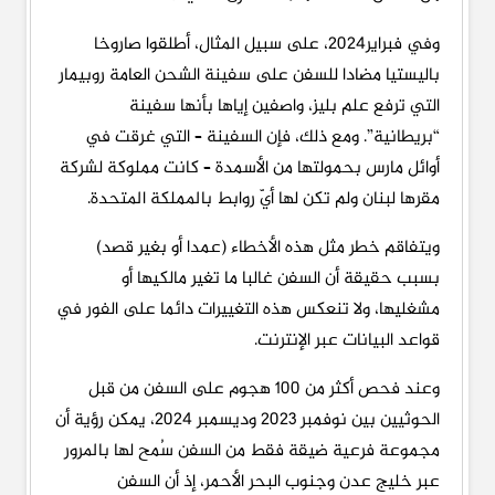
وفي فبراير2024، على سبيل المثال، أطلقوا صاروخا
باليستيا مضادا للسفن على سفينة الشحن العامة روبيمار
التي ترفع علم بليز، واصفين إياها بأنها سفينة
“بريطانية”. ومع ذلك، فإن السفينة – التي غرقت في
أوائل مارس بحمولتها من الأسمدة – كانت مملوكة لشركة
مقرها لبنان ولم تكن لها أيّ روابط بالمملكة المتحدة.
ويتفاقم خطر مثل هذه الأخطاء (عمدا أو بغير قصد)
بسبب حقيقة أن السفن غالبا ما تغير مالكيها أو
مشغليها، ولا تنعكس هذه التغييرات دائما على الفور في
قواعد البيانات عبر الإنترنت.
وعند فحص أكثر من 100 هجوم على السفن من قبل
الحوثيين بين نوفمبر 2023 وديسمبر 2024، يمكن رؤية أن
مجموعة فرعية ضيقة فقط من السفن سُمح لها بالمرور
عبر خليج عدن وجنوب البحر الأحمر، إذ أن السفن