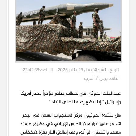
تاريخ النشر: الاربعاء 29 يناير 2025 - الساعة:22:42:38 -
الناقد برس / العرب
عبدالملك الحوثي في خطاب متلفز مؤخراً يحذر أمريكا
وإسرائيل " إننا نضع إصبعنا على الزناد "
هل ينشئ الحوثيون مركزا لاستجواب السفن في البحر
الاحمر على غرار مركز الحرس الإيراني في مضيق هرمز؟
معهد واشنطن : لو أدى وقف إطلاق النار بغزة لانخفاض