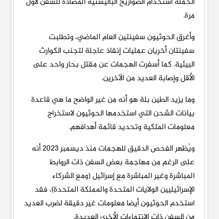
الحملة استخدام الصواريخ الباليستية المضادة للسفن لأول
مرة.
وأغرق الحوثيون سفينتين العام الماضي، وتطلبت
سفينتان أخريان عمليات إنقاذ عاجلة لتجنب الكوارث
البيئية. كما أسفرت الهجمات عن مقتل بحار واحد على
الأقل وإصابة العديد من الآخرين.
وما يزيد الطين بلة هو أنه من غير الواضح ما هي قاعدة
بيانات الشحن التي استخدمها الحوثيون لاستخراج
معلومات الملكية وتحديد قائمة أهدافهم.
ويُظهر الفحص الدقيق للهجمات منذ ديسمبر 2023 أنه
على الرغم من مهاجمة بعض السفن ذات الروابط
المباشرة وغير المباشرة مع إسرائيل (ومع الشركاء
الإسرائيليين الولايات المتحدة والمملكة المتحدة)، فقد
استخدم الحوثيون أيضا معلومات غير دقيقة لضرب العديد
من السفن ذات الانتماءات الأخرى العديدة.