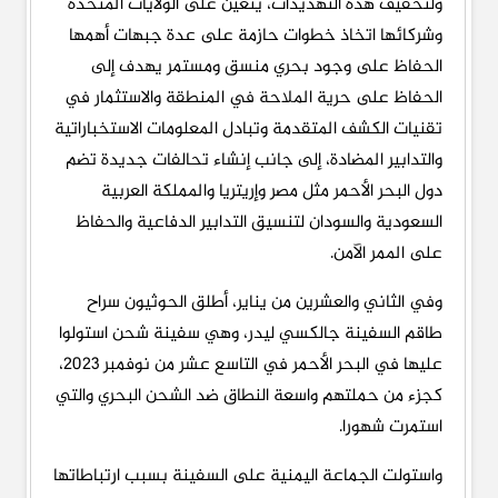
ولتخفيف هذه التهديدات، يتعين على الولايات المتحدة
وشركائها اتخاذ خطوات حازمة على عدة جبهات أهمها
الحفاظ على وجود بحري منسق ومستمر يهدف إلى
الحفاظ على حرية الملاحة في المنطقة والاستثمار في
تقنيات الكشف المتقدمة وتبادل المعلومات الاستخباراتية
والتدابير المضادة، إلى جانب إنشاء تحالفات جديدة تضم
دول البحر الأحمر مثل مصر وإريتريا والمملكة العربية
السعودية والسودان لتنسيق التدابير الدفاعية والحفاظ
على الممر الآمن.
وفي الثاني والعشرين من يناير، أطلق الحوثيون سراح
طاقم السفينة جالكسي ليدر، وهي سفينة شحن استولوا
عليها في البحر الأحمر في التاسع عشر من نوفمبر 2023،
كجزء من حملتهم واسعة النطاق ضد الشحن البحري والتي
استمرت شهورا.
واستولت الجماعة اليمنية على السفينة بسبب ارتباطاتها