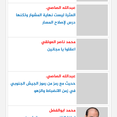
عبدالله الصاصي.
العثرة ليست نهاية المشوار ولكنها
درس لإصلاح المسار
محمد ناصر العولقي
اعقلوا يا مجانين
عبدالله الصاصي.
حديث مع رمز من رموز الجيش الجنوبي
في زمن الانضباط والزهو
محمد ابوالفضل