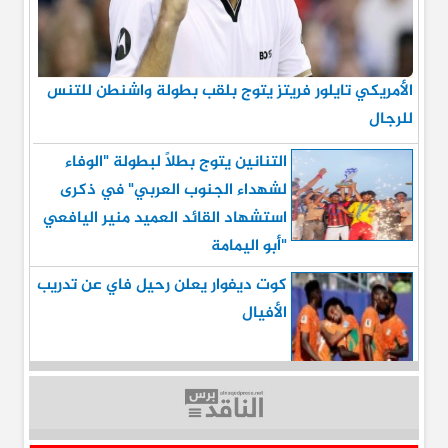
الأمريكي تايلور فريتز يتوج بلقب بطولة واشنطن للتنس
للرجال
التنانين يتوج بطلاً لبطولة "الوفاء
لشهداء الجنوب العربي" في ذكرى
استشهاد القائد العميد منير اليافعي
"أبو اليمامة
كوت ديفوار يعلن رحيل فاي عن تدريب
الأفيال