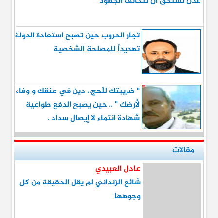
عدن تستحق أن تتكاتف الجهود
تجار الحروب حين تصبح استعادة الدولة
تهديداً للمصلحة الشخصية
" ضريبتك للّحج.. دين في عنقك و وفاء
لأرضك " .. حين يصبح الدفع طواعية
شهادة انتماء لا إيصال سداد .
مقالات
عادل العبيدي
شائع الزنداني لم يقل الحقيقة من كل
وجوهها