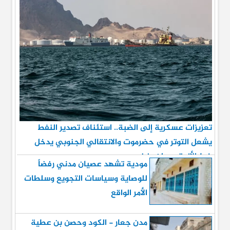
تعزيزات عسكرية إلى الضبة.. استئناف تصدير النفط
يشعل التوتر في حضرموت والانتقالي الجنوبي يدخل
خط الأزمة ويعلن رفضه
مودية تشهد عصيان مدني رفضاً
للوصاية وسياسات التجويع وسلطات
الأمر الواقع
مدن جعار - الكود وحصن بن عطية