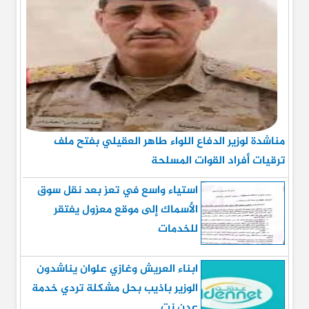
مناشدة لوزير الدفاع اللواء طاهر العقيلي بفتح ملف
ترقيات أفراد القوات المسلحة
استياء واسع في تعز بعد نقل سوق
الأسماك إلى موقع معزول يفتقر
للخدمات
ابناء العريش وغازي علوان يناشدون
الوزير باذيب بحل مشكلة تردي خدمة
عدن نت