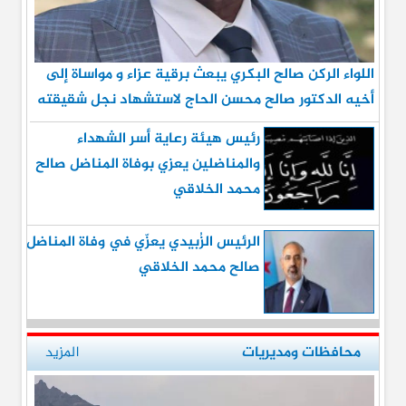
اللواء الركن صالح البكري يبعث برقية عزاء و مواساة إلى
أخيه الدكتور صالح محسن الحاج لاستشهاد نجل شقيقته
رئيس هيئة رعاية أسر الشهداء
والمناضلين يعزي بوفاة المناضل صالح
محمد الخلاقي
الرئيس الزُبيدي يعزّي في وفاة المناضل
صالح محمد الخلاقي
محافظات ومديريات
المزيد