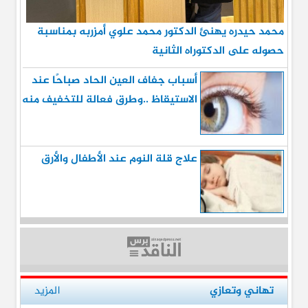
محمد حيدره يهنئ الدكتور محمد علوي أمزربه بمناسبة
حصوله على الدكتوراه الثانية
أسباب جفاف العين الحاد صباحًا عند
الاستيقاظ ..وطرق فعالة للتخفيف منه
علاج قلة النوم عند الأطفال والأرق
تهاني وتعازي
المزيد