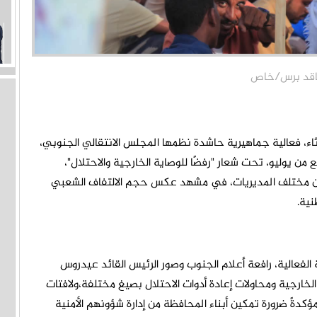
اء، فعالية جماهيرية حاشدة نظمها المجلس الانتقالي الجنوبي،
ابع من يوليو، تحت شعار "رفضًا للوصاية الخارجية والاحتلال"،
 من مختلف المديريات، في مشهد عكس حجم الالتفاف الشعبي
نية.
لفعالية، رافعة أعلام الجنوب وصور الرئيس القائد عيدروس
 الخارجية ومحاولات إعادة أدوات الاحتلال بصيغ مختلفة،ولافتات
دةً ضرورة تمكين أبناء المحافظة من إدارة شؤونهم الأمنية