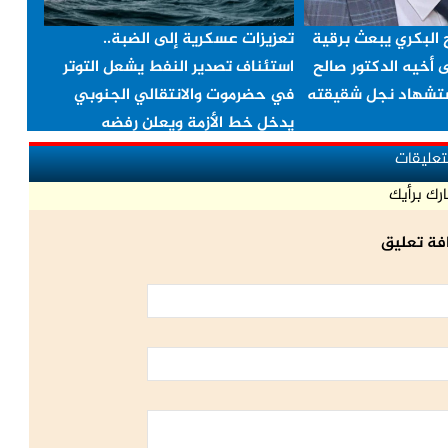
ح البكري يبعث برقية
تعزيزات عسكرية إلى الضبة..
ى أخيه الدكتور صالح
استئناف تصدير النفط يشعل التوتر
ستشهاد نجل شقيقته
في حضرموت والانتقالي الجنوبي
يدخل خط الأزمة ويعلن رفضه
لتعليقات
رك برأيك
فة تعليق