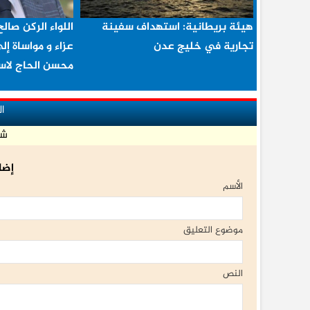
هيئة بريطانية: استهداف سفينة
اللواء الركن صال
تجارية في خليج عدن
عزاء و مواساة إل
محسن الحاج لا
ا
شا
إضا
الأسم
موضوع التعليق
النص