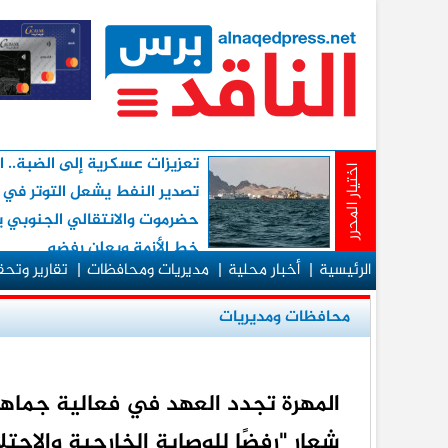
تعزيزات عسكرية إلى الضبة.. 
اختيار المحرر
تصدير النفط يشعل التوتر في
حضرموت والانتقالي الجنوبي 
خط الأزمة ويعلن رفضه
الرئيسية
|
أخبار محلية
|
مديريات ومحافظات
|
تقارير وتح
محافظات ومديريات
شعار "رفضًا للوصاية الخارجية والاحتل