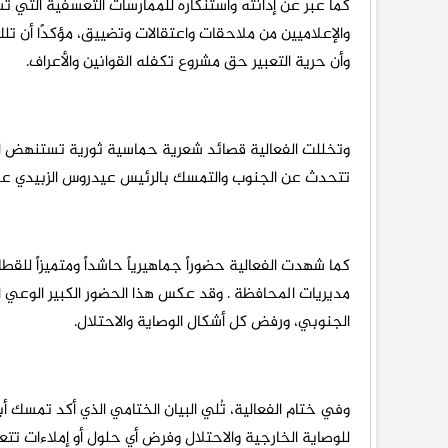
كما عبّر عن إدانته واستنكاره للممارسات التعسفية التي ت
والإعلاميين من ملاحقات واعتقالات وتضييق، مؤكدًا أن تل
وأن حرية التعبير حق مشروع تكفله القوانين والأعراف.
وتخللت الفعالية قصائد شعرية حماسية ثورية تستنهض اله
تتحدث عن الجنوب والتمسك بالرئيس عيدروس الزبيدي عكس
كما شهدت الفعالية حضوراً جماهيرياً حاشداً ومتميزاً للق
مديريات المحافظة . وقد عكس هذا الحضور الكبير الوعي ال
الجنوبي، ورفض كل أشكال الوصاية والاحتلال.
وفي ختام الفعالية، تُلي البيان الختامي الذي أكد تمسك أ
للوصاية الخارجية والاحتلال وفرض أي حلول أو إملاءات 