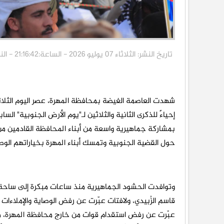
تاريخ النشر: الثلاثاء 07 يوليو 2026 - الساعة:21:16:42 - الناقد برس/خاص
شهدت العاصمة الغيضة بمحافظة المهرة، عصر اليوم الثلاث
إحياءً للذكرى الثانية والثلاثين لـ"يوم الأرض الجنوبية" الس
بمشاركة جماهيرية واسعة من أبناء المحافظة القادمين
حول القضية الجنوبية وتمسك أبناء المهرة بخياراتهم الوط
وتوافدت الحشود الجماهيرية منذ ساعات مبكرة إلى ساحة ا
قاسم الزُبيدي، ولافتات عبّرت عن رفض الوصاية والإملاءات
عبّرت عن رفض استقدام قوات من خارج محافظة المهرة، مؤك