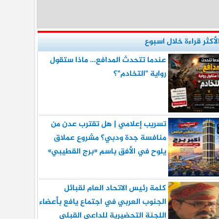
لأكثر قراءة خلال اسبوع
عندما تتحدث المدافع... ماذا ستقول
رواية "التخادم"؟
تسريب إعلامي | هل تقترب عدن من
منافسة جدة ودبي؟ مشروع عملاق
يلوح في الأفق باسم «برج القطيبي»
كلمة رئيس الاتحاد العام لقبائل
الجنوب العربي في اجتماع يافع بأعضاء
اللجنة التحضيرية للداعي القبلي