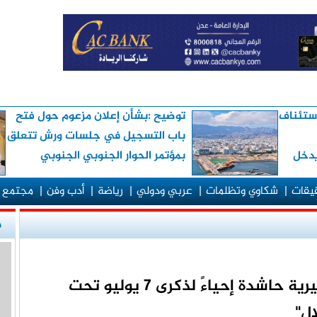
استئناف
توضيح :بشأن إعلان مزعوم حول فتح
باب التسجيل في جلسات ورش تتعلق
يدخل
بمؤتمر الحوار الجنوبي الجنوبي
قيقات
|
شكاوي وتظلمات
|
عربي ودولي
|
رياضة
|
أدب وفن
|
مجتمع 
م
المهرة تجدد العهد في فعالية جماهيرية حاشدة إحياءً لذكرى 7 يوليو تحت
ال"