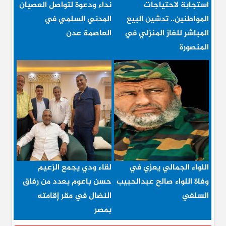
استجابة لاحتياجات
نداء ودعوة لتواصل العصيان
المواطنين.. تدشين البيع
المدني السلمي في
المباشر للغاز المنزلي في
العاصمة عدن
المنصورة
اللواء الجمالي يعزي في
لقاء ودي يجمع الزعيم
وفاة اللواء صالح عبدالحبيب
حسن باعوم بعدد من رفاق
السلفي
النضال في مقر إقامته
بمصر