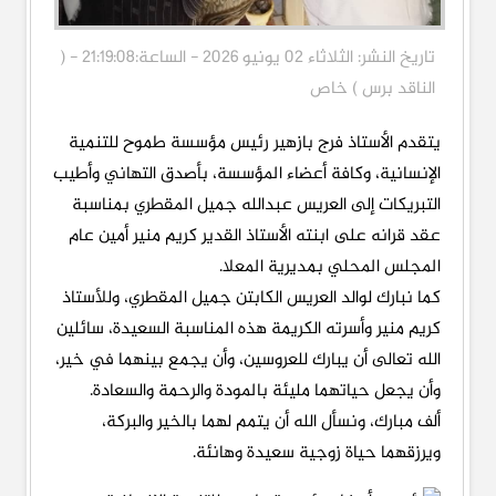
تاريخ النشر: الثلاثاء 02 يونيو 2026 - الساعة:21:19:08 - (
الناقد برس ) خاص
يتقدم الأستاذ فرج بازهير رئيس مؤسسة طموح للتنمية
الإنسانية، وكافة أعضاء المؤسسة، بأصدق التهاني وأطيب
التبريكات إلى العريس عبدالله جميل المقطري بمناسبة
عقد قرانه على ابنته الأستاذ القدير كريم منير أمين عام
المجلس المحلي بمديرية المعلا.
كما نبارك لوالد العريس الكابتن جميل المقطري، وللأستاذ
كريم منير وأسرته الكريمة هذه المناسبة السعيدة، سائلين
الله تعالى أن يبارك للعروسين، وأن يجمع بينهما في خير،
وأن يجعل حياتهما مليئة بالمودة والرحمة والسعادة.
ألف مبارك، ونسأل الله أن يتمم لهما بالخير والبركة،
ويرزقهما حياة زوجية سعيدة وهانئة.