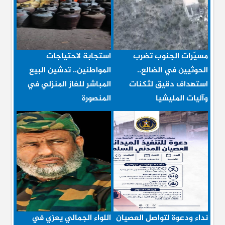
مسيّرات الجنوب تضرب
استجابة لاحتياجات
الحوثيين في الضالع..
المواطنين.. تدشين البيع
استهداف دقيق لثكنات
المباشر للغاز المنزلي في
وآليات المليشيا
المنصورة
نداء ودعوة لتواصل العصيان
اللواء الجمالي يعزي في