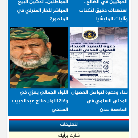
الحوثيين في الضالع..
المواطنين.. تدشين البيع
استهداف دقيق لثكنات
المباشر للغاز المنزلي في
وآليات المليشيا
المنصورة
نداء ودعوة لتواصل العصيان
اللواء الجمالي يعزي في
المدني السلمي في
وفاة اللواء صالح عبدالحبيب
العاصمة عدن
السلفي
التعليقات
شارك برأيك