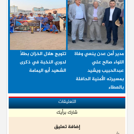
مدير أمن عدن ينعي وفاة
تتويج هلال الخزان بطلاً
اللواء صالح علي
لدوري النخبة في ذكرى
عبدالحبيب ويشيد
الشهيد أبو اليمامة
بمسيرته الأمنية الحافلة
بالعطاء
التعليقات
شارك برأيك
إضافة تعليق