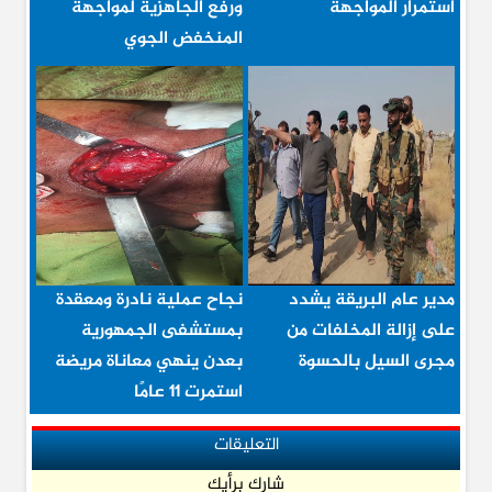
استمرار المواجهة
ورفع الجاهزية لمواجهة
المنخفض الجوي
مدير عام البريقة يشدد
نجاح عملية نادرة ومعقدة
على إزالة المخلفات من
بمستشفى الجمهورية
مجرى السيل بالحسوة
بعدن ينهي معاناة مريضة
استمرت 11 عامًا
التعليقات
شارك برأيك