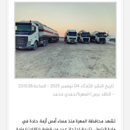
تاريخ النشر: الثلاثاء 04 نوفمبر 2025 - الساعة:23:12:26
- الناقد برس/المهرة/حمدي محمد
تشهد محافظة المهرة منذ مساء أمس أزمة حادة في
مادة البترول، نتيجة احتجاز عدد من قواطر (ناقلات) مادة