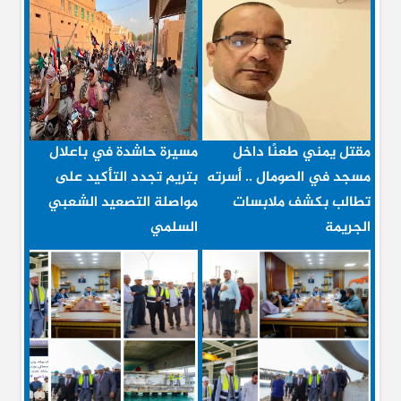
مقتل يمني طعنًا داخل
مسيرة حاشدة في باعلال
مسجد في الصومال .. أسرته
بتريم تجدد التأكيد على
تطالب بكشف ملابسات
مواصلة التصعيد الشعبي
الجريمة
السلمي