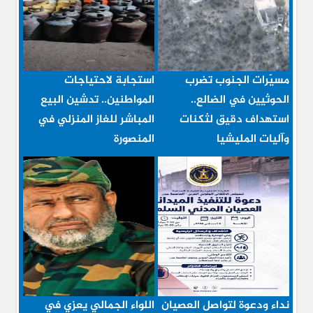
مسيّرات الجنوب تضرب
استجابة لاحتياجات
الحوثيين في الضالع..
المواطنين.. تدشين البيع
استهداف دقيق لثكنات
المباشر للغاز المنزلي في
وآليات المليشيا
المنصورة
نداء ودعوة لتواصل العصيان
اللواء الجمالي يعزي في