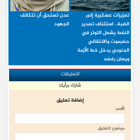
تعزيزات عسكرية إلى
عدن تستحق أن تتكاتف
الضبة.. استئناف تصدير
الجهود
النفط يشعل التوتر في
حضرموت والانتقالي
الجنوبي يدخل خط الأزمة
ويعلن رفضه
التعليقات
شارك برأيك
إضافة تعليق
الأسم
موضوع التعليق