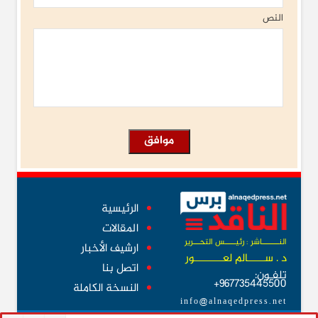
النص
الرئيسية
المقالات
النــــــــاشر : رئيـــــس التحـــرير
ارشيف الأخبار
د . ســــــالم لعــــــــــور
اتصل بنا
تلفـون:
967735445500+
النسخة الكاملة
info@alnaqedpress.net