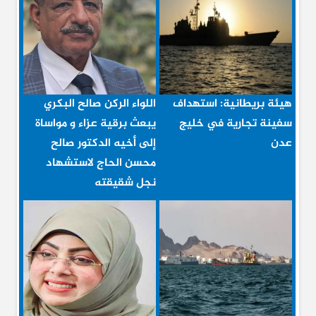
هيئة بريطانية: استهداف
اللواء الركن صالح البكري
سفينة تجارية في خليج
يبعث برقية عزاء و مواساة
عدن
إلى أخيه الدكتور صالح
محسن الحاج لاستشهاد
نجل شقيقته