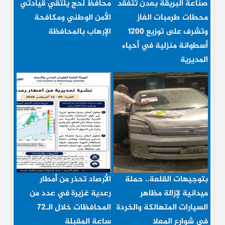
صناعة البريقة بعدن تتفقد
محافظ لحج يلتقي قيادتي
محطات طرمبات الغاز
الأمن الوطني ومكافحة
وتشرف على توزيع 1200
الإرهاب بالمحافظة
أسطوانة منزلية في أحياء
المديرية
بتوجيهات القلعة.. حملة
الأرصاد تحذر من أمطار
ميدانية لإزالة مظاهر
رعدية غزيرة في عدد من
السيارات المتهالكة والخردة
المحافظات خلال الـ72
في شوارع المعلا
ساعة المقبلة