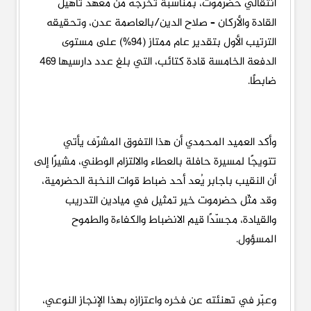
انتقالي حضرموت، بمناسبة تخرّجه من معهد تأهيل
القادة والأركان – صلاح الدين/بالعاصمة عدن، وتحقيقه
الترتيب الأول بتقدير عام ممتاز (94%) على مستوى
الدفعة الخامسة قادة كتائب، التي بلغ عدد دارسيها 469
ضابطًا.
وأكد العميد المحمدي أن هذا التفوق المشرّف يأتي
تتويجًا لمسيرة حافلة بالعطاء والالتزام الوطني، مشيرًا إلى
أن النقيب باجابر يُعد أحد ضباط قوات النخبة الحضرمية،
وقد مثّل حضرموت خير تمثيل في ميادين التدريب
والقيادة، مجسّدًا قيم الانضباط والكفاءة والطموح
المسؤول.
وعبّر في تهنئته عن فخره واعتزازه بهذا الإنجاز النوعي،