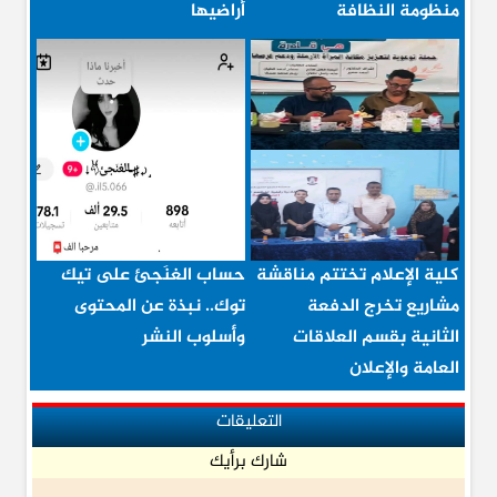
منظومة النظافة
أراضيها
كلية الإعلام تختتم مناقشة
حساب الغنَجئ على تيك
مشاريع تخرج الدفعة
توك.. نبذة عن المحتوى
الثانية بقسم العلاقات
وأسلوب النشر
العامة والإعلان
التعليقات
شارك برأيك