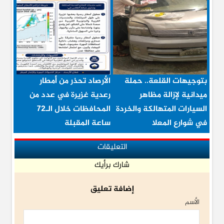
بتوجيهات القلعة.. حملة
الأرصاد تحذر من أمطار
ميدانية لإزالة مظاهر
رعدية غزيرة في عدد من
السيارات المتهالكة والخردة
المحافظات خلال الـ72
في شوارع المعلا
ساعة المقبلة
التعليقات
شارك برأيك
إضافة تعليق
الأسم