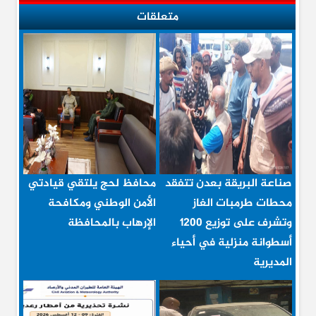
متعلقات
صناعة البريقة بعدن تتفقد
محافظ لحج يلتقي قيادتي
محطات طرمبات الغاز
الأمن الوطني ومكافحة
وتشرف على توزيع 1200
الإرهاب بالمحافظة
أسطوانة منزلية في أحياء
المديرية