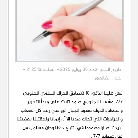
تاريخ النشر: الاحد 06 يوليو 2025 - الساعة:21:25:18 -
حنان الضالعي
تهل علينا الذكرى ١٨ لانطلاق الحراك السلمي الجنوبي
٧/٧ وشعبنا الجنوبي صامد ثابت على مبدأ التحرير
واستعادة الدولة صمود الجبال الرواسي رغم كل الصعاب
والمؤامرات التي تحاك ضدنا الا أن إيمانا واحقتينا بقضيتنا
يزيدنا اصرارا وصمودا في انتزاع حقنا وطن مسلوب من
قبل عصابة ٧/٧ .