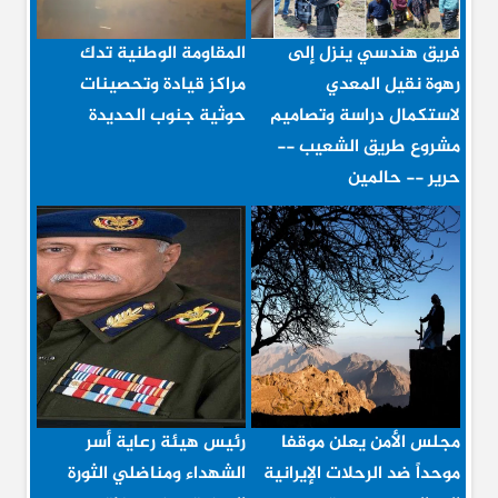
فريق هندسي ينزل إلى
المقاومة الوطنية تدك
رهوة نقيل المعدي
مراكز قيادة وتحصينات
لاستكمال دراسة وتصاميم
حوثية جنوب الحديدة
مشروع طريق الشعيب --
حرير -- حالمين
مجلس الأمن يعلن موقفا
رئيس هيئة رعاية أسر
موحداً ضد الرحلات الإيرانية
الشهداء ومناضلي الثورة