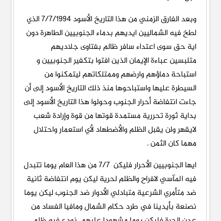
وبعد الفارق الزمني من هذا التاريخ الأسود ٧/٧/١٩٩٤ الذي
لطخ فيه الشماليين ايديهم بدماء الجنوبيين الطاهرة دون
اية حق سوى اعتداء سافر ظالم بفتاوى جلاديهم
متلبسين عباءة الإيمان الذين افتوا بتكفير الجنوبيين و
استباحة دماؤهم وارضهم وممتلكاتهم ليتمكنوا من
السيطرة عليها واستباحوها منذ ذلك التاريخ الأسود إلى أن
جاءت انتفاضة أحرار الجنوب وحولوا هذا التاريخ الأسود إلى
بداية ثورة تحررية مستمدة قوتها من قوة وإرادة شعب
لايقهر ولن يقبل الظلم والأضطهاد لأي استعمار واحتلال
مهما كان الثمن .
ايها الجنوبيين الأحرار فليكن ٧/٧ من هذا العام يوما تتبدل
فيه المآسي لافراح والظلم لحرية ليكن يوم انتفاضة ثانية
ضد متأمري الشرعية متبادلي الأدوار ضد الجنوب ليكن يوما
نصنعة بأيدينا في طرد حكام الشمال ومافيا الفساد من
عدن الحرة فليكن يوما مشهودا عليهم نودع فيه ظلم