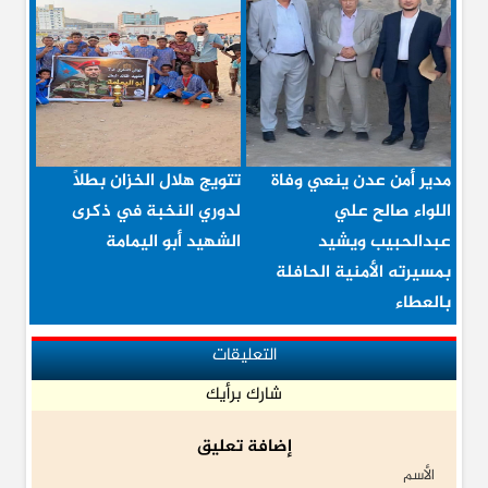
مدير أمن عدن ينعي وفاة
تتويج هلال الخزان بطلاً
اللواء صالح علي
لدوري النخبة في ذكرى
عبدالحبيب ويشيد
الشهيد أبو اليمامة
بمسيرته الأمنية الحافلة
بالعطاء
التعليقات
شارك برأيك
إضافة تعليق
الأسم