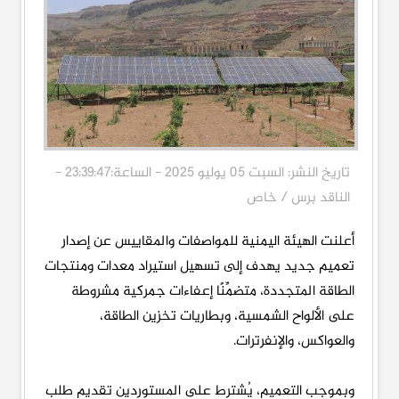
تاريخ النشر: السبت 05 يوليو 2025 - الساعة:23:39:47 -
الناقد برس / خاص
أعلنت الهيئة اليمنية للمواصفات والمقاييس عن إصدار
تعميم جديد يهدف إلى تسهيل استيراد معدات ومنتجات
الطاقة المتجددة، متضمِّنًا إعفاءات جمركية مشروطة
على الألواح الشمسية، وبطاريات تخزين الطاقة،
والعواكس، والإنفرترات.
وبموجب التعميم، يُشترط على المستوردين تقديم طلب