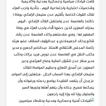
قامت قيادات سياسية وعسكرية ومدنية وأكاديمية
وشخصيات اعتبارية واجتماعية اليوم ، بتأدية واجب العزاء
لقائد القوات الخاصة بأقليم عدن سليمان الزامكي بوفاة (
خالته) بالعاصمة عدن واستقبل القائد الزامكي ، اليوم،
بمنزله المعزين الذين حضروا لأداء واجب العزاء في وفاة
المغفور لها ، وفي مقدمتهم وكلاء العاصمة عدن رشاد
شائع وخالد الجعيملاني و عبدالرؤوف السقاف عضو هيئه
رئاسة المجلس الانتقالي الاستاذ عبدالناصر الجعري و مدير
مكتب النقل في العاصمة عدن نورس فريد بركات ونائب
مدير مطار عدن للشؤن المالية وضاح الهيثمي وعبر
المعزون عن أصدق التعازي وعظيم المواساة للقائد
سليمان الزامكي بهذا المصاب الجلل ، مبتهلين إلى المولى
عز وجل أن يتغمد الفقيدة بواسع رحمته ورضوانه وأن
يسكنها فسيح جناته وأن يلهم أهلها وذويها الصبر
والسلوان وإنا لله وإنا إليه راجعون