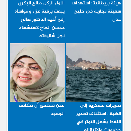
هيئة بريطانية: استهداف
اللواء الركن صالح البكري
سفينة تجارية في خليج
يبعث برقية عزاء و مواساة
عدن
إلى أخيه الدكتور صالح
محسن الحاج لاستشهاد
نجل شقيقته
تعزيزات عسكرية إلى
عدن تستحق أن تتكاتف
الضبة.. استئناف تصدير
الجهود
النفط يشعل التوتر في
حضرموت والانتقالي