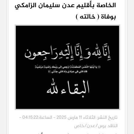
الخاصة بأقليم عدن سليمان الزامكي
بوفاة ( خالته )
تاريخ النشر: الثلاثاء 11 مارس 2025 - الساعة:04:15:22 -
الناقد برس/عدن/خاص