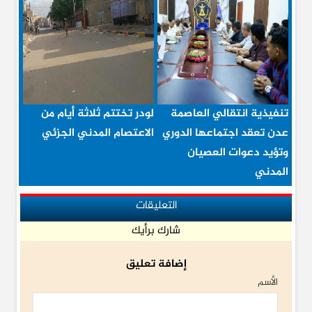
تنفيذية انتقالي العاصمة
لودر تختتم ثلاثة أيام من
عدن تعقد اجتماعها الدوري
الاعتصام المدني الجزئي
وتؤيد دعوات العصيان
المدني
التعليقات
شارك برأيك
إضافة تعليق
الأسم