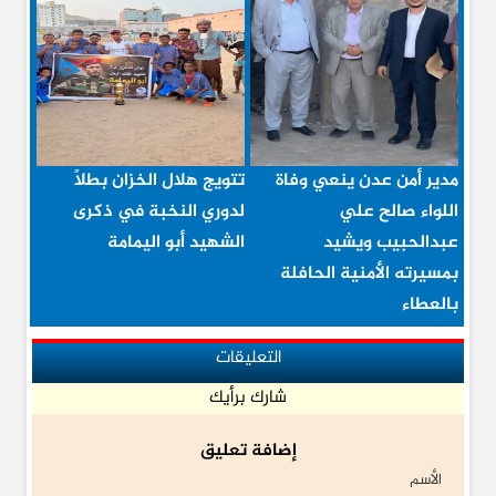
مدير أمن عدن ينعي وفاة
تتويج هلال الخزان بطلاً
اللواء صالح علي
لدوري النخبة في ذكرى
عبدالحبيب ويشيد
الشهيد أبو اليمامة
بمسيرته الأمنية الحافلة
بالعطاء
التعليقات
شارك برأيك
إضافة تعليق
الأسم