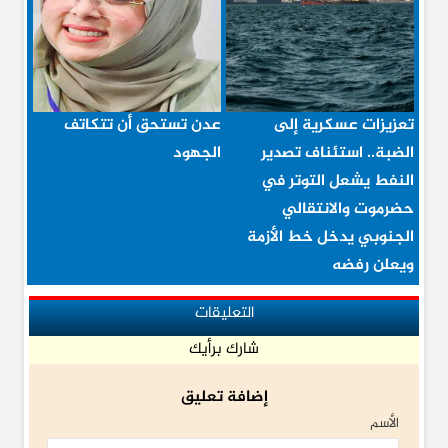
تعزيزات عسكرية إلى
عدن تستحق أن تتكاتف
الضبة.. استئناف تصدير
الجهود
النفط يشعل التوتر في
حضرموت والانتقالي
الجنوبي يدخل خط الأزمة
ويعلن رفضه
التعليقات
شارك برأيك
إضافة تعليق
الأسم