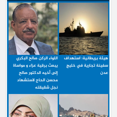
هيئة بريطانية: استهداف
اللواء الركن صالح البكري
سفينة تجارية في خليج
يبعث برقية عزاء و مواساة
عدن
إلى أخيه الدكتور صالح
محسن الحاج لاستشهاد
نجل شقيقته