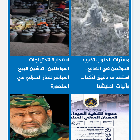
مسيّرات الجنوب تضرب
استجابة لاحتياجات
الحوثيين في الضالع..
المواطنين.. تدشين البيع
استهداف دقيق لثكنات
المباشر للغاز المنزلي في
وآليات المليشيا
المنصورة