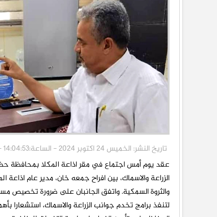
تاريخ النشر: الخميس 24 اكتوبر 2024 - الساعة:14:04:53 - الناقد برس/المكلا/ نبيل غالب
عقد يوم أمس اجتماع في مقر اذاعة المكلا بمحافظة ح
الزراعة والاسماك، بين افراح جمعه خان، مدير عام اذاعة المك
والثروة السمكية. واتفق الجانبان على ضرورة تخصيص مس
لتنفذ برامج تخدم جوانب الزراعة والاسماك، استشعارا ب