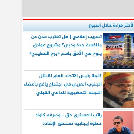
لأكثر قراءة خلال اسبوع
تسريب إعلامي | هل تقترب عدن من
منافسة جدة ودبي؟ مشروع عملاق
يلوح في الأفق باسم «برج القطيبي»
كلمة رئيس الاتحاد العام لقبائل
الجنوب العربي في اجتماع يافع بأعضاء
اللجنة التحضيرية للداعي القبلي
راتب العسكري حق .. وصرفه كاملا
خطوة إيجابية تستحق الإشادة