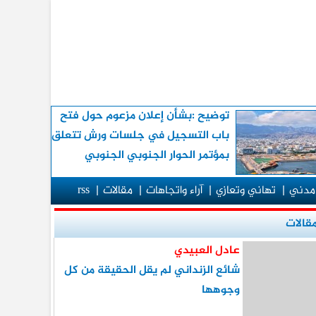
توضيح :بشأن إعلان مزعوم حول فتح
باب التسجيل في جلسات ورش تتعلق
بمؤتمر الحوار الجنوبي الجنوبي
مدني
|
تهاني وتعازي
|
آراء واتجاهات
|
مقالات
|
rss
قالات
عادل العبيدي
شائع الزنداني لم يقل الحقيقة من كل
وجوهها