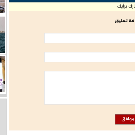
رك برأيك
فة تعليق