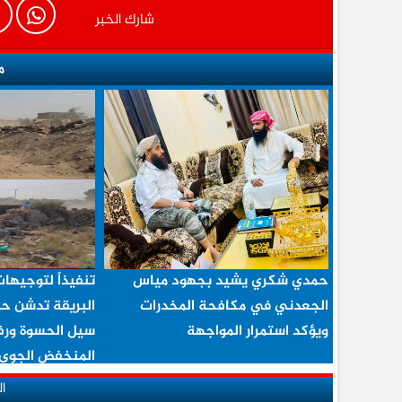
شارك الخبر
م
حمدي شكري يشيد بجهود مياس
تنفيذاً لتوجيها
الجعدني في مكافحة المخدرات
البريقة تدشن حم
ويؤكد استمرار المواجهة
سيل الحسوة ورف
المنخفض الجوي
ا