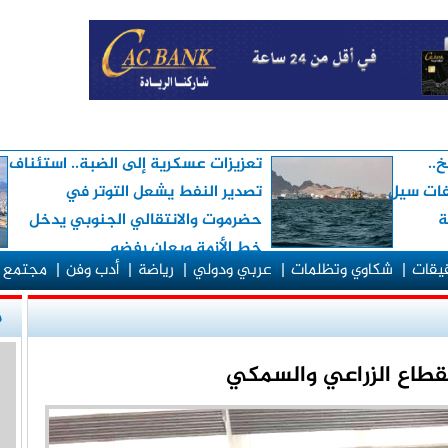
..
تعزيزات عسكرية إلى الضبة.. استئناف
لفات سيل
تصدير النفط يشعل التوتر في
ة
حضرموت والانتقالي الجنوبي يدخل
خط الأزمة ويعلن رفضه
قيقات
|
شكاوي وتظلمات
|
عربي ودولي
|
رياضة
|
أدب وفن
|
مجتمع 
م
لقطاع الزراعي والسمكي