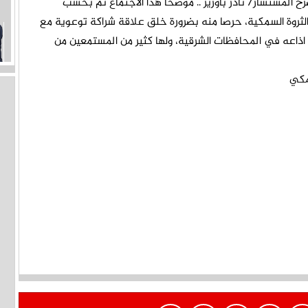
رح المستشار/ نادر باوزير .. موضحا هذا الاجتماع تم بحسب
 والثروة السمكية، حرصا منه بضرورة خلق علاقة شراكة توعوية مع
م اذاعه في المحافظات الشرقية، ولها كثير من المستمعين من