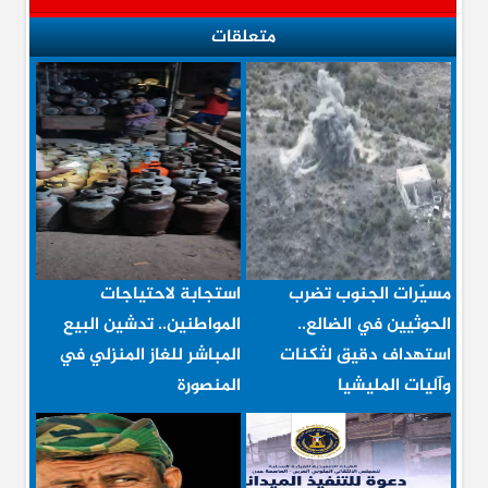
متعلقات
مسيّرات الجنوب تضرب
استجابة لاحتياجات
الحوثيين في الضالع..
المواطنين.. تدشين البيع
استهداف دقيق لثكنات
المباشر للغاز المنزلي في
وآليات المليشيا
المنصورة