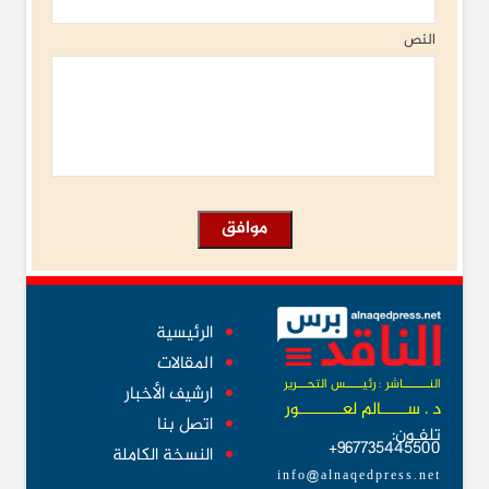
النص
الرئيسية
المقالات
النــــــــاشر : رئيـــــس التحـــرير
ارشيف الأخبار
د . ســــــالم لعــــــــــور
اتصل بنا
تلفـون:
967735445500+
النسخة الكاملة
info@alnaqedpress.net