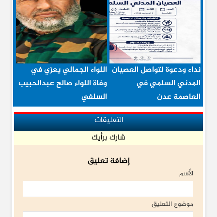
نداء ودعوة لتواصل العصيان
اللواء الجمالي يعزي في
المدني السلمي في
وفاة اللواء صالح عبدالحبيب
العاصمة عدن
السلفي
التعليقات
شارك برأيك
إضافة تعليق
الأسم
موضوع التعليق