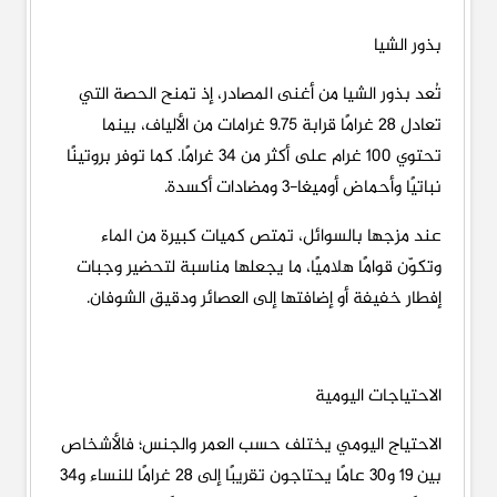
بذور الشيا
تُعد بذور الشيا من أغنى المصادر، إذ تمنح الحصة التي
تعادل 28 غرامًا قرابة 9.75 غرامات من الألياف، بينما
تحتوي 100 غرام على أكثر من 34 غرامًا. كما توفر بروتينًا
نباتيًا وأحماض أوميغا-3 ومضادات أكسدة.
عند مزجها بالسوائل، تمتص كميات كبيرة من الماء
وتكوّن قوامًا هلاميًا، ما يجعلها مناسبة لتحضير وجبات
إفطار خفيفة أو إضافتها إلى العصائر ودقيق الشوفان.
الاحتياجات اليومية
الاحتياج اليومي يختلف حسب العمر والجنس؛ فالأشخاص
بين 19 و30 عامًا يحتاجون تقريبًا إلى 28 غرامًا للنساء و34